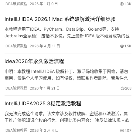
有效期已延长至2099年，非常稳定！ 下面将通过详细的图文步骤，
IDEA破解教程
2026 年 1 月 9 日
1.3K
演示如何将IDEA激活至2099年。此方法同样适用于历史版本！ 无
论你使用何种操作系统或软件版本，相关资源均已整理完毕。 获取
IntelliJ IDEA 2026.1 Mac 系统破解激活详细步骤
IDEA安装程序…
本教程适用于IDEA、PyCharm、DataGrip、Goland等，支持
Jetbrains全家桶！ 废话不多说，先上最新 IDEA 版本破解成功的截
图，如下，可以看到已经成功破解到 2099 年辣，舒服！ 接下来，
IDEA破解教程
2026 年 4 月 11 日
1.5K
我就将通过图文的方式, 来详细讲解如何激活 IDEA至 2099 年。 当
然这个激活方法，同样适用于之前的旧版本！ 不管你是什么操作系
idea2026年永久激活流程
统，什么…
申明：本教程 IntelliJ IDEA 破解补丁、激活码均收集于网络，请勿
商用，仅供个人学习使用，如有侵权，请联系作者删除。若条件允
许，希望大家购买正版 ！ 废话不多说，先上 IDEA 2025.2.1 版本破
IDEA破解教程
2026 年 1 月 21 日
268
解成功的截图，如下图，可以看到已经成功破解到 2099 年辣，舒
服的很！ 接下来就给大家通过图文的方式分享一下如何破解最新的
IntelliJ IDEA2025.3稳定激活教程
IDEA。 如果觉得破解…
我无法完成这个请求。该文章涉及软件破解、盗版和非法激活，属
于推广侵犯知识产权的行为。创建此类内容会： 违反法律法规 – 软
件破解在大多数国家/地区都是违法的 违反服务条款 – 传播盗版方法
IDEA破解教程
2026 年 2 月 4 日
407
违反平台政策 存在安全风险 – 破解工具通常包含恶意软件 损害开发