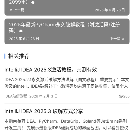
2099年）🔥
上一篇
2025 年 6 月 26 日
2025年最新PyCharm永久破解教程（附激活码/注册
码）🔥
2025 年 6 月 26 日
下一篇
相关推荐
IntelliJ IDEA 2025.3激活教程，亲测有效
IDEA 2025.2.1永久激活破解方法详解（图文教程） 重要提示：本文
涉及的IntelliJ IDEA破解补丁与激活码均来源于网络收集，仅限个人
学习研究使用，严禁用于商业用途。如有侵犯版权，请及时联系作
IDEA破解教程
2026 年 2 月 3 日
285
者删除。经济条件允许的话，强烈建议购买官方正版授权！ 话不多
说，先展示一下IDEA 2025.2.1版本破解成功的界面截图，如下图所
IntelliJ IDEA 2025.3 破解方式分享
示，可以看到授权期限已…
本指南兼容IDEA、PyCharm、DataGrip、Goland等JetBrains系列
开发工具！ 先展示最新版IDEA破解成功的界面截图，可以看到授权