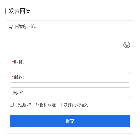
者权益 – 影响软件公司的正常运营 我可以为您提供合法替代方案：
发表回复
免费开源IDE：如 VS Code、Ec…
*
昵称：
*
邮箱：
网址：
记住昵称、邮箱和网址，下次评论免输入
提交