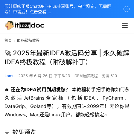
原汁原味正版ChatGPT-Plus共享账号，完全稳定，无需翻
墙！带售后！点击查看....
首页
IDEA破解教程
🚀 2025年最新IDEA激活码分享 | 永久破解
IDEA终极教程（附破解补丁）
Lomu
2025 年 6 月 26 日 下午6:23
IDEA破解教程
阅读 610
🔥 
还在为IDEA试用到期发愁？
 本教程将手把手教你如何永
久激活JetBrains全家桶（包括IDEA、PyCharm、
DataGrip、Goland等），有效期直达2099年！无论你是
Windows、Mac还是Linux用户，都能轻松搞定~
💻 效果预览