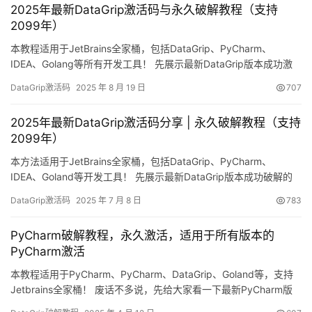
2025年最新DataGrip激活码与永久破解教程（支持
最新的DataGrip 。 永久…
2099年）
本教程适用于JetBrains全家桶，包括DataGrip、PyCharm、
IDEA、Golang等所有开发工具！ 先展示最新DataGrip版本成功激
活的截图，可以看到已经完美破解到2099年，完全不用担心授权过
DataGrip激活码
2025 年 8 月 19 日
707
期问题！ 下面将用详细的图文步骤，手把手教你如何将DataGrip永
久激活至2099年。 这个方法不仅支持最新版本，对旧版DataGrip
2025年最新DataGrip激活码分享 | 永久破解教程（支持
也同样有…
2099年）
本方法适用于JetBrains全家桶，包括DataGrip、PyCharm、
IDEA、Goland等开发工具！ 先展示最新DataGrip版本成功破解的
截图，可以看到有效期已延长至2099年，完美解决激活问题！ 下面
DataGrip激活码
2025 年 7 月 8 日
783
用详细的图文教程，手把手教你如何永久激活DataGrip至2099年。
这个方法不仅适用于最新版本，也兼容之前的旧版！ 跨平台支持：
PyCharm破解教程，永久激活，适用于所有版本的
Window…
PyCharm激活
本教程适用于PyCharm、PyCharm、DataGrip、Goland等，支持
Jetbrains全家桶！ 废话不多说，先给大家看一下最新PyCharm版
本的破解截图，可以看到已经成功破解至2099年，激活效果非常