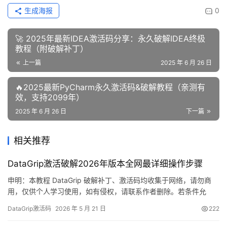
生成海报
0
🚀 2025年最新IDEA激活码分享：永久破解IDEA终极
教程（附破解补丁）
上一篇
2025 年 6 月 26 日
🔥2025最新PyCharm永久激活码&破解教程（亲测有
效，支持2099年）
2025 年 6 月 26 日
下一篇
相关推荐
DataGrip激活破解2026年版本全网最详细操作步骤
申明：本教程 DataGrip 破解补丁、激活码均收集于网络，请勿商
用，仅供个人学习使用，如有侵权，请联系作者删除。若条件允
许，希望大家购买正版 ！ 废话不多说，先上 DataGrip 2025.2.1 版
DataGrip激活码
2026 年 5 月 21 日
222
本破解成功的截图，如下图，可以看到已经成功破解到 2099 年
辣，舒服的很！ 接下来就给大家通过图文的方式分享一下如何破解