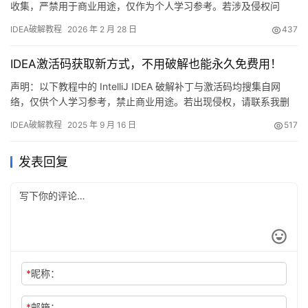
收集，严禁用于商业用途，仅作为个人学习参考。若涉及侵权问
题，请联系本人删除。经济条件允许的情况下，强烈建议支持官方
IDEA破解教程
2026 年 2 月 28 日
437
正版！ 话不多说，直接展示IDEA 2025.2.1版本破解成功的实况截
图。如图所示，激活有效期已直达2099年，使用起来相当畅快！ 若
IDEA激活码获取新方式，不用破解也能永久免费用！
您觉得破解过程过于繁琐，也可选择购买…
声明：以下教程中的 IntelliJ IDEA 破解补丁与激活码均搜集自网
络，仅供个人学习参考，禁止商业用途。若出现侵权，请联系我删
除。若条件允许，请支持正版！ 先放一张“战报”——IDEA 2025.2.1
IDEA破解教程
2025 年 9 月 16 日
517
已顺利激活至 2099 年，效果见下图，爽到飞起！ 接下来用图文方
式手把手演示最新版 IDEA 的完整激活流程。 嫌折腾？直接买官方
发表回复
正版，全家桶账号一…
*
昵称：
*
邮箱：