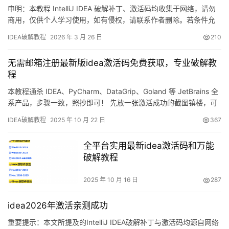
申明：本教程 IntelliJ IDEA 破解补丁、激活码均收集于网络，请勿
商用，仅供个人学习使用，如有侵权，请联系作者删除。若条件允
许，希望大家购买正版 ！ IDEA是 JetBrains 推出的开发编辑器，功
IDEA破解教程
2026 年 3 月 26 日
210
能强大，适用于 Windows、Mac 和 Linux 系统。本文将详细介绍如
何通过破解补丁实现永久激活，解锁所有高级功能。 不管你是什么
无需邮箱注册最新版idea激活码免费获取，专业破解教
版本、什么…
程
本教程通杀 IDEA、PyCharm、DataGrip、Goland 等 JetBrains 全
系产品，步骤一致，照抄即可！ 先放一张激活成功的截图镇楼，可
以看到 License 直接干到 2099 年，爽翻！ 下面我会用图文一步步
IDEA破解教程
2025 年 10 月 22 日
367
带你把 IDEA 激活到 2099 年，旧版本同样适用。无论 Windows、
macOS 还是 Linux，我都给你准备好了对应…
全平台实用最新idea激活码和万能
破解教程
2025 年 10 月 16 日
287
idea2026年激活亲测成功
重要提示：本文所提及的IntelliJ IDEA破解补丁与激活码均源自网络