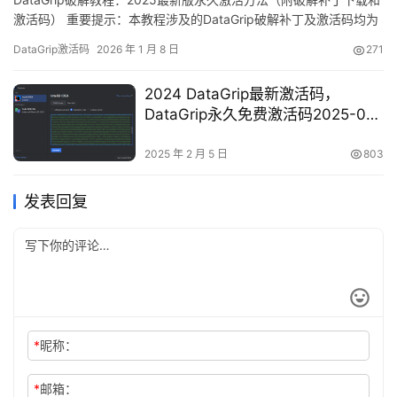
激活码） 重要提示：本教程涉及的DataGrip破解补丁及激活码均为
网络收集，仅限个人学习使用，禁止商业用途。若条件允许，强烈
DataGrip激活码
2026 年 1 月 8 日
271
建议购买官方正版授权。如需删除侵权内容，请联系原作者。
DataGrip作为JetBrains旗下强大的数据库管理工具，支持跨平台使
2024 DataGrip最新激活码，
用。本文将分享如何通过破解补丁实…
DataGrip永久免费激活码2025-02-
05 更新
2025 年 2 月 5 日
803
发表回复
*
昵称：
*
邮箱：