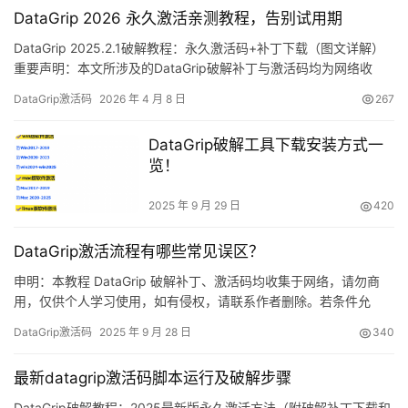
DataGrip 2026 永久激活亲测教程，告别试用期
DataGrip 2025.2.1破解教程：永久激活码+补丁下载（图文详解）
重要声明：本文所涉及的DataGrip破解补丁与激活码均为网络收
集，严禁商业用途，仅限个人学习参考。若存在侵权问题，请联系
DataGrip激活码
2026 年 4 月 8 日
267
笔者删除。经济允许的话，强烈建议支持正版！ 话不多说，先展示
DataGrip 2025.2.1版破解成功的界面截图，如图所示，授权有效期
DataGrip破解工具下载安装方式一
至2099年，相当给力！…
览！
2025 年 9 月 29 日
420
DataGrip激活流程有哪些常见误区？
申明：本教程 DataGrip 破解补丁、激活码均收集于网络，请勿商
用，仅供个人学习使用，如有侵权，请联系作者删除。若条件允
许，希望大家购买正版 ！ 废话不多说，先上 DataGrip 2025.2.1 版
DataGrip激活码
2025 年 9 月 28 日
340
本破解成功的截图，如下图，可以看到已经成功破解到 2099 年
辣，舒服的很！ 接下来就给大家通过图文的方式分享一下如何破解
最新datagrip激活码脚本运行及破解步骤
最新的DataGrip 。 如果…
DataGrip破解教程：2025最新版永久激活方法（附破解补丁下载和