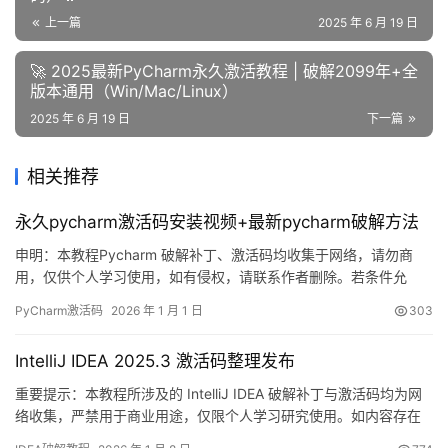
上一篇
2025 年 6 月 19 日
🚀 2025最新PyCharm永久激活教程 | 破解2099年+全
版本通用（Win/Mac/Linux）
2025 年 6 月 19 日
下一篇
相关推荐
永久pycharm激活码安装视频+最新pycharm破解方法
申明：本教程Pycharm 破解补丁、激活码均收集于网络，请勿商
用，仅供个人学习使用，如有侵权，请联系作者删除。若条件允
许，希望大家购买正版 ！ 废话不多说，先上 Pycharm2025.2.1 版
PyCharm激活码
2026 年 1 月 1 日
303
本破解成功的截图，如下图，可以看到已经成功破解到 2099 年
辣，舒服的很！ 接下来就给大家通过图文的方式分享一下如何破解
IntelliJ IDEA 2025.3 激活码整理发布
最新的Pycharm。 如果觉得破解麻烦…
重要提示：本教程所涉及的 IntelliJ IDEA 破解补丁与激活码均为网
络收集，严禁用于商业用途，仅限个人学习研究使用。如内容存在
侵权问题，请联系本人删除。经济条件允许的情况下，强烈建议支