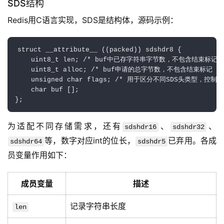
SDS结构
Redis用C语言实现，SDS是结构体，源码示例：
struct __attribute__ ((packed)) sdshdr8 {  

    uint8_t len; /* buf中已存字符串字节数，不包含结束标记 */
    uint8_t alloc; /* buf申请的总字节数，不包含结束标记 */ 
    unsigned char flags; /* 用于区分不同SDS头类型，控制头大
    char buf [];  

为适配不同存储需求，还有
、
、
sdshdr16
sdshdr32
等，数字对应int的位长，
已弃用。各成
sdshdr64
sdshdr5
员变量作用如下：
成员变量
描述
记录字符串长度
len