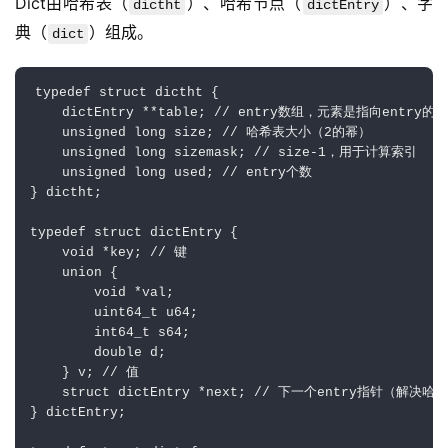
Dict由哈希表（
）、哈希节点（
）、字
dictht
dictEntry
典（
）组成。
dict
typedef struct dictht {

    dictEntry **table; // entry数组，元素是指向entry的指
    unsigned long size; // 哈希表大小（2的幂）

    unsigned long sizemask; // size-1，用于计算索引

    unsigned long used; // entry个数

} dictht;

typedef struct dictEntry {

    void *key; // 键

    union {

        void *val;

        uint64_t u64;

        int64_t s64;

        double d;

    } v; // 值

    struct dictEntry *next; // 下一个entry指针（解决哈
} dictEntry;
