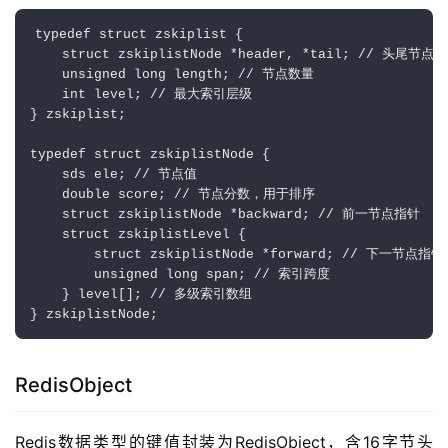
typedef struct zskiplist {

    struct zskiplistNode *header, *tail; // 头尾节点指
    unsigned long length; // 节点数量

    int level; // 最大索引层级

} zskiplist;

typedef struct zskiplistNode {

    sds ele; // 节点值

    double score; // 节点分数，用于排序

    struct zskiplistNode *backward; // 前一节点指针

    struct zskiplistLevel {

        struct zskiplistNode *forward; // 下一节点指针

        unsigned long span; // 索引跨度

    } level[]; // 多级索引数组

RedisObject
Redis数据类型的键值封装为RedisObject，含16字节头