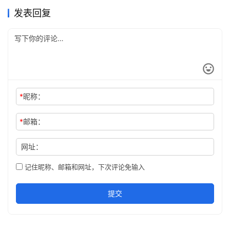
用于旧版本！ 支持Windows/Mac/Linux全平台 兼容所有
发表回复
DataGrip…
*
昵称：
*
邮箱：
网址：
记住昵称、邮箱和网址，下次评论免输入
提交