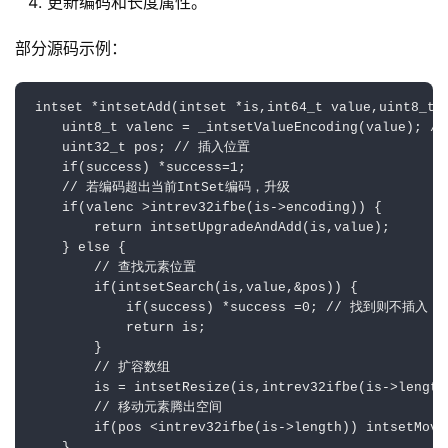
更新编码和长度属性。
部分源码示例：
intset *intsetAdd(intset *is,int64_t value,uint8_t *
    uint8_t valenc = _intsetValueEncoding(value); 
    uint32_t pos; // 插入位置

    if(success) *success=1;

    // 若编码超出当前IntSet编码，升级

    if(valenc >intrev32ifbe(is->encoding)) {

        return intsetUpgradeAndAdd(is,value);

    } else {

        // 查找元素位置

        if(intsetSearch(is,value,&pos)) {

            if(success) *success =0; // 找到则不插入

            return is;

        }

        // 扩容数组

        is = intsetResize(is,intrev32ifbe(is->length)
        // 移动元素腾出空间

        if(pos <intrev32ifbe(is->length)) intsetMove