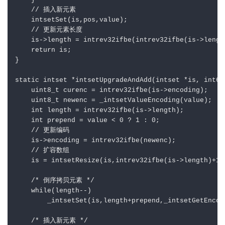
    }

    // 插入新元素

    intsetSet(is,pos,value);

    // 更新元素长度

    is->length = intrev32ifbe(intrev32ifbe(is->length
    return is;

}

static intset *intsetUpgradeAndAdd(intset *is, int64_
    uint8_t curenc = intrev32ifbe(is->encoding);

    uint8_t newenc = _intsetValueEncoding(value);

    int length = intrev32ifbe(is->length);

    int prepend = value < 0 ? 1 : 0;

    // 更新编码

    is->encoding = intrev32ifbe(newenc);

    // 扩容数组

    is = intsetResize(is,intrev32ifbe(is->length)+1);
    /* 倒序拷贝元素 */

    while(length--)

        _intsetSet(is,length+prepend,_intsetGetEncod
    /* 插入新元素 */
