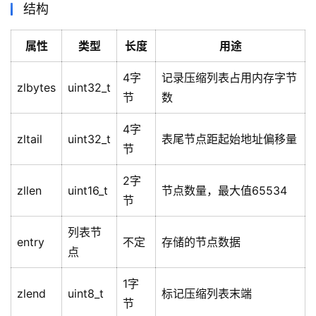
结构
属性
类型
长度
用途
4字
记录压缩列表占用内存字节
zlbytes
uint32_t
节
数
4字
zltail
uint32_t
表尾节点距起始地址偏移量
节
2字
zllen
uint16_t
节点数量，最大值65534
节
列表节
entry
不定
存储的节点数据
点
1字
zlend
uint8_t
标记压缩列表末端
节