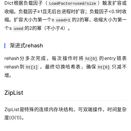
Dict根据负载因子（
）触发扩容或
LoadFactor=used/size
收缩。负载因子≥1且无后台进程时扩容；负载因子<0.1时收
缩。扩容大小为第一个≥
的2的幂，收缩大小为第一
used+1
个≥
的2的幂（不小于4）。
used
渐进式rehash
rehash分多次完成，每次操作时将
的entry链表
ht[0]
rehash到
，最终切换哈希表，确保
只减不
ht[1]
ht[0]
增。
ZipList
ZipList是特殊的连续内存块结构，可双端操作，时间复杂
度(O(1))。