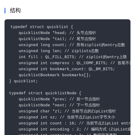
结构
typedef struct quicklist {

    quicklistNode *head; // 头节点指针

    quicklistNode *tail; // 尾节点指针

    unsigned long count; // 所有ziplist的entry总数

    unsigned long len; // ziplists总数

    int fill : QL_FILL_BITS; // ziplist的entry上限

    unsigned int compress : QL_COMP_BITS; // 首尾不
    unsigned int bookmark_count: QL_BM_BITS;

    quicklistBookmark bookmarks[];

} quicklist;

typedef struct quicklistNode {

    quicklistNode *prev; // 前一节点指针

    quicklistNode *next; // 下一节点指针

    unsigned char *zl; // 当前节点的ZipList指针

    unsigned int sz; // 当前节点ZipList字节大小

    unsigned int count : 16; // 当前节点ZipList entry
    unsigned int encoding : 2; // 编码方式（ZipList或l