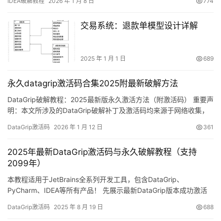
IDEA破解教程
2026 年 1 月 8 日
774
持正版！ 话不多说，先展示 IDEA 2025.2.1 版本破解成功的实际效
果截图，可以看到许可证有效期已激活至 2099 年，非常稳定！ 下
交易系统：退款单模型设计详解
面将通过详细的图文步骤，手…
2025 年 1 月 1 日
689
永久datagrip激活码合集2025附最新破解方法
DataGrip破解教程：2025最新版永久激活方法（附激活码） 重要声
明：本文所涉及的DataGrip破解补丁及激活码均来源于网络收集，
仅限个人学习研究使用，严禁用于商业用途。若条件允许，强烈建
DataGrip激活码
2026 年 1 月 12 日
361
议购买官方正版授权。如需商业使用，请支持正版软件！ DataGrip
作为JetBrains旗下一款功能强大的数据库开发工具，支持
2025年最新DataGrip激活码与永久破解教程（支持
Windows、Mac及Linux全…
2099年）
本教程适用于JetBrains全系列开发工具，包含DataGrip、
PyCharm、IDEA等所有产品！ 先展示最新DataGrip版本成功激活
的截图，有效期直达2099年，亲测有效！ 下面将用详细的图文步
DataGrip激活码
2025 年 8 月 19 日
688
骤，一步步教你如何永久激活DataGrip到2099年。这个方法同样适