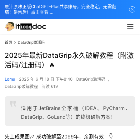
原汁原味正版ChatGPT-Plus共享账号，完全稳定，无需翻
墙！带售后！点击查看....
首页
DataGrip激活码
2025年最新DataGrip永久破解教程（附激
活码/注册码）🔥
Lomu
2025 年 6 月 18 日 下午8:40
DataGrip激活码
,
DataGrip破解教程
阅读 619
适用于JetBrains全家桶（IDEA、PyCharm、
DataGrip、GoLand等）的终极破解方案！
先上成果图🎉 成功破解至2099年，亲测有效！👇