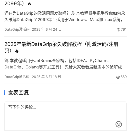
2099年）🔥
还在为DataGrip的激活问题发愁吗？😫 本教程将手把手教你如何永
久破解DataGrip至2099年！适用于Windows、Mac和Linux系统，
支持JetBrains全家桶所有IDE！💪 准备工作：下载DataGrip安装包
DataGrip激活码
2025 年 6 月 24 日
791
如果你还没安装DataGrip，先到官网下载最新版本：
https://www.jetbrains.com/zh-cn/datag…
2025年最新DataGrip永久破解教程（附激活码/注册
码）🔥
🚀 本教程适用于JetBrains全家桶，包括IDEA、PyCharm、
DataGrip、Golang等开发工具！ 先给大家看看最新版本的破解成
果，成功激活到2099年，简直不要太爽！💯 下面我就用详细的图文
DataGrip激活码
2025 年 6 月 18 日
669
步骤，手把手教你如何永久激活DataGrip。这个方法同样适用于旧
版本哦！✨ 无论你用的是Windows、Mac还是Linux系统，都能轻松
发表回复
搞定！ 第一…