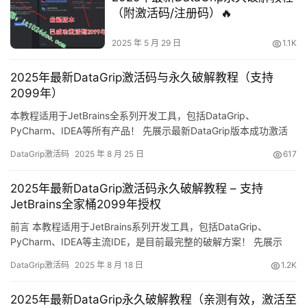
（附激活码/注册码）🔥
2025 年 5 月 29 日
1.1K
2025年最新DataGrip激活码与永久破解教程（支持
2099年）
本教程适用于JetBrains全系列开发工具，包括DataGrip、
PyCharm、IDEA等所有产品！ 先展示最新DataGrip版本成功激活
的截图，可以看到已完美激活至2099年，运行非常稳定！ 下面将通
DataGrip激活码
2025 年 8 月 25 日
617
过详细的图文指引，一步步教你如何将DataGrip永久激活至2099
年。 此方法不仅适用于最新版本，还兼容所有历史版本！ 无论使用
2025年最新DataGrip激活码永久破解教程 – 支持
Windows、Mac…
JetBrains全家桶2099年授权
前言 本教程适用于JetBrains系列开发工具，包括DataGrip、
PyCharm、IDEA等主流IDE，是目前最完整的破解方案！ 先展示
DataGrip最新版破解效果，如图所示，软件授权已成功延长至2099
DataGrip激活码
2025 年 8 月 18 日
1.2K
年，彻底解决激活问题！ 下面将通过详细的图文指导，一步步教你
如何永久激活DataGrip至2099年。该方法兼容：-
2025年最新DataGrip永久破解教程（亲测有效，激活至
Windows/Mac/Lin…