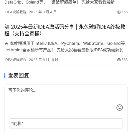
DataGrip、Goland等，一键破解超简单！ 先给大家看看最新
PyCharm版本破解成功的效果图，亲测可用到2099年，完美解决开
IDEA破解教程
2025 年 9 月 4 日
356
发工具激活问题！ 下面将用详细的图文教程，手把手教你如何永久
激活PyCharm开发工具。这个方法同样适用于旧版本，无论你使用
🚀 2025年最新IDEA激活码分享 | 永久破解IDEA终极教
什么操作系统，成功率10…
程（支持全家桶）
🔥 本教程适用于IntelliJ IDEA、PyCharm、WebStorm、Goland等
Jetbrains全家桶所有产品！ 先给大家看看最新版IDEA成功破解到
2099年的截图，有效期直接拉满，简直不要太爽！💪 下面我就手把
IDEA破解教程
2025 年 6 月 19 日
568
手教你如何永久激活IDEA，这个方法同样适用于旧版本哦～ 无论你
是Windows、Mac还是Linux系统 无论你使用哪个版本 统统…
发表回复
*
昵称：