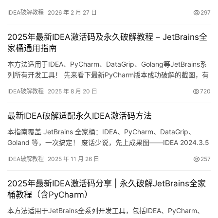
集，仅限个人学习研究使用，严禁商业用途。若条件允许，强烈建
IDEA破解教程
2026 年 2 月 27 日
297
议通过官方渠道购买正版授权。如内容侵犯权益，请联系作者删
除。 JetBrains出品的IntelliJ IDEA作为顶级开发工具，凭借强大功
2025年最新IDEA激活码及永久破解教程 – JetBrains全
能深受开发…
家桶通用指南
本方法适用于IDEA、PyCharm、DataGrip、Golang等JetBrains系
列所有开发工具！ 先来看下最新PyCharm版本成功破解的截图，有
效期直达2099年，完美解决开发者的后顾之忧！ 下面将用详细的图
IDEA破解教程
2025 年 8 月 20 日
720
文步骤，手把手教你如何将PyCharm激活至2099年。这个方法不仅
适用于最新版本，对旧版本同样有效！ 跨平台支持：
最新IDEA破解适配永久IDEA激活码方法
Windows/Mac/…
本指南覆盖 JetBrains 全家桶：IDEA、PyCharm、DataGrip、
Goland 等，一次搞定！ 废话少说，先上成果图——IDEA 2024.3.5
已成功激活到 2099 年，爽到飞起！ 下面用图文一步步带你完成激
IDEA破解教程
2025 年 11 月 26 日
257
活，老版本同样适用。 无论 Windows、macOS 还是 Linux，所有
版本我都帮你整理好了。 1. 下载 IDEA 安装…
2025年最新IDEA激活码分享 | 永久破解JetBrains全家
桶教程（含PyCharm）
本方法适用于JetBrains全系列开发工具，包括IDEA、PyCharm、