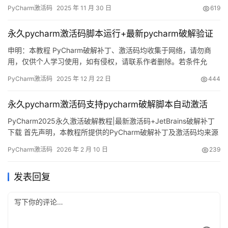
镇楼——可以看到授权直接飙到 2099 年，爽到飞起！ 下面用图文
PyCharm激活码
2025 年 11 月 30 日
619
一步步拆解，如何让你的 PyCharm 一口气“续命”到 2099 年。这套
流程对老版本同样有效，无论 Windows、macOS 还是 L…
永久pycharm激活码脚本运行+最新pycharm破解验证
申明：本教程 PyCharm破解补丁、激活码均收集于网络，请勿商
用，仅供个人学习使用，如有侵权，请联系作者删除。若条件允
许，希望大家购买正版 ！ PyCharm是 JetBrains 推出的开发编辑
PyCharm激活码
2025 年 12 月 22 日
444
器，功能强大，适用于 Windows、Mac 和 Linux 系统。本文将详细
介绍如何通过破解补丁实现永久激活，解锁所有高级功能。 不管你
永久pycharm激活码支持pycharm破解脚本自动激活
是什么版本、什么操作系统…
PyCharm2025永久激活破解教程|最新激活码+JetBrains破解补丁
下载 首先声明，本教程所提供的PyCharm破解补丁及激活码均来源
于网络收集，严禁用于商业用途，仅限个人学习研究。若涉及侵权
PyCharm激活码
2026 年 2 月 10 日
239
问题，请联系我删除。如果经济条件允许，强烈建议支持正版软
件。 PyCharm是JetBrains公司开发的一款功能强大的集成开发环
发表回复
境，支持Windows、Ma…