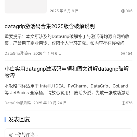
2025 年 5 月 9 日
906
datagrip激活码合集2025版含破解说明
重要提示：本文所涉及的DataGrip破解补丁与激活码均源自网络收
集，严禁用于商业用途，仅限个人学习研究。如内容存在侵权问
题，请联系本人删除。经济条件允许的话，强烈建议支持正版软
DataGrip激活码
2026 年 1 月 6 日
454
件！ 话不多说，先展示DataGrip 2025.2.1版本破解成功的界面截
图，如图所示，激活有效期至2099年，相当给力！ 接下来将通过图
小白实用datagrip激活码申领和图文讲解datagrip破解
文详解的方式，手把手教大家如何激活最新版D…
教程
本攻略同样适用于 IntelliJ IDEA、PyCharm、DataGrip、GoLand
等 JetBrains 全家桶，请放心食用！ 废话少说，先放一张成功激活
到 2099 年的截图镇楼，爽就完事儿！ 接下来我会用图文详解的方
DataGrip激活码
2025 年 10 月 24 日
576
式，手把手带你把 DataGrip 激活到 2099 年。老版本也能用，无论
Windows、macOS 还是 Linux，我都…
发表回复