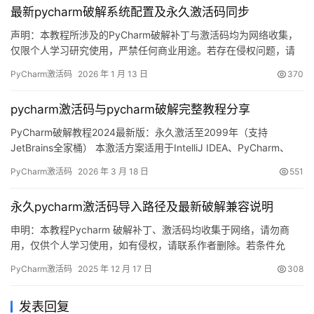
最新pycharm破解系统配置及永久激活码同步
是Windo…
声明：本教程所涉及的PyCharm破解补丁与激活码均为网络收集，
仅限个人学习研究使用，严禁任何商业用途。若存在侵权问题，请
联系作者删除。经济条件允许的话，强烈建议购买官方正版授权！
PyCharm激活码
2026 年 1 月 13 日
370
话不多说，先来看看PyCharm 2025.2.1版本破解成功的界面截图。
如下图所示，软件已成功激活至2099年，效果非常稳定！ 如果你觉
pycharm激活码与pycharm破解完整教程分享
得手动破解比较麻烦，也可以直接购买官方正…
PyCharm破解教程2024最新版：永久激活至2099年（支持
JetBrains全家桶） 本激活方案适用于IntelliJ IDEA、PyCharm、
DataGrip、Goland等JetBrains全系列开发工具！ 话不多说，先展
PyCharm激活码
2026 年 3 月 18 日
551
示最新版PyCharm破解成功的界面截图，如下图所示，可以看到许
可证有效期已激活至2099年，非常稳定！ 接下来，我将通过图文…
永久pycharm激活码导入路径及最新破解兼容说明
申明：本教程Pycharm 破解补丁、激活码均收集于网络，请勿商
用，仅供个人学习使用，如有侵权，请联系作者删除。若条件允
许，希望大家购买正版 ！ 废话不多说，先上 Pycharm2025.2.1 版
PyCharm激活码
2025 年 12 月 17 日
308
本破解成功的截图，如下图，可以看到已经成功破解到 2099 年
辣，舒服的很！ 接下来就给大家通过图文的方式分享一下如何破解
发表回复
最新的Pycharm。 如果觉得破解麻烦…