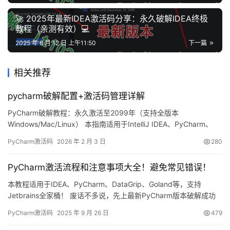
🚀 2025年最新IDEA激活码分享：永久破解IDEA终极
教程（亲测有效）💻
2025 年 6 月 12 日 上午11:50
下一篇
相关推荐
pycharm破解配置+激活码管理详解
PyCharm破解教程：永久激活至2099年（支持全版本
Windows/Mac/Linux） 本指南适用于IntelliJ IDEA、PyCharm、
DataGrip、Goland等JetBrains系列软件。话不多说，先上图证明
PyCharm激活码
2026 年 2 月 3 日
280
——最新版PyCharm已成功激活至2099年，效果见下图。 下面我
将通过图文详解的方式，手把手教你如何将PyCharm激活到20…
PyCharm激活流程和注意事项大全！避免常见错误！
本教程适用于IDEA、PyCharm、DataGrip、Goland等，支持
Jetbrains全家桶！ 废话不多说，先上最新PyCharm版本破解成功
的截图，如下，可以看到已经成功破解到 2099 年辣，舒服！ 接下
PyCharm激活码
2025 年 9 月 26 日
479
来，我就将通过图文的方式, 来详细讲解如何激活 PyCharm至
2099 年。 当然这个激活方法，同样适用于之前的旧版本！ 无论你