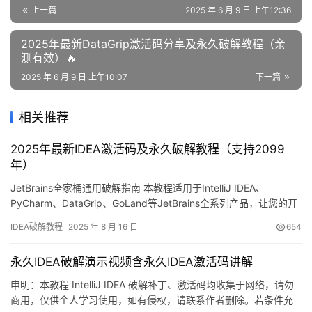
上一篇
2025 年 6 月 9 日 上午12:36
2025年最新DataGrip激活码分享及永久破解教程（亲
测有效）🔥
2025 年 6 月 9 日 上午10:07
下一篇
相关推荐
2025年最新IDEA激活码及永久破解教程（支持2099
年）
JetBrains全家桶通用破解指南 本教程适用于IntelliJ IDEA、
PyCharm、DataGrip、GoLand等JetBrains全系列产品，让您的开
发工具获得长期授权！ 先看最新IDEA版本成功破解的实例截图，有
IDEA破解教程
2025 年 8 月 16 日
654
效期已延长至2099年，完全满足长期开发需求！ 下面将详细介绍如
何通过简单步骤完成IDEA的永久激活，该方法同样兼容历史版本，
永久IDEA破解演示视频含永久IDEA激活码讲解
无论您…
申明：本教程 IntelliJ IDEA 破解补丁、激活码均收集于网络，请勿
商用，仅供个人学习使用，如有侵权，请联系作者删除。若条件允