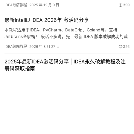
许，希望大家购买正版 ！ IDEA是 JetBrains 推出的开发编辑器，功
IDEA破解教程
2025 年 12 月 9 日
399
能强大，适用于 Windows、Mac 和 Linux 系统。本文将详细介绍如
何通过破解补丁实现永久激活，解锁所有高级功能。 不管你是什么
最新IntelliJ IDEA 2026年 激活码分享
版本、什么…
本教程适用于IDEA、PyCharm、DataGrip、Goland等，支持
Jetbrains全家桶！ 废话不多说，先上最新 IDEA 版本破解成功的截
图，如下，可以看到已经成功破解到 2099 年辣，舒服！ 接下来，
IDEA破解教程
2026 年 3 月 27 日
326
我就将通过图文的方式, 来详细讲解如何激活 IDEA至 2099 年。 当
然这个激活方法，同样适用于之前的旧版本！ 不管你是什么操作系
2025年最新IDEA激活码分享 | IDEA永久破解教程及注
统，什么…
册码获取指南
适用于Jetbrains全家桶的破解方案 本教程适用于IntelliJ IDEA、
PyCharm、DataGrip、Golang等Jetbrains系列开发工具，一站式
解决所有激活问题！ 先展示最新IDEA版本成功破解的效果图，如图
IDEA破解教程
2025 年 8 月 23 日
538
所示，软件已成功激活至2099年，完全满足长期开发需求！ 下面将
详细介绍如何将IDEA永久激活至2099年的完整步骤。此方法同样…
用这招搞定最新idea激活码，idea
破解教程同步更新
2025 年 10 月 17 日
310