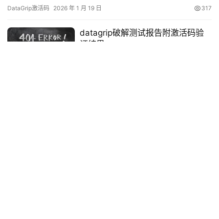
下，可以看到已经成功破解到 2099 年辣，舒服！ 接下来，我就将
DataGrip激活码
2026 年 1 月 19 日
317
通过图文的方式, 来详细讲解如何激活DataGrip至 2099 年。 当然
这个激活方法，同样适用于之前的旧版本！ 不管你是什么操作系
datagrip破解测试报告附激活码验
统，什么版本，…
证结果
2026 年 1 月 7 日
455
2025年最新DataGrip激活码及永久破解教程（支持
2099年）
前言 本教程适用于JetBrains系列开发工具，特别是DataGrip数据库
管理软件，同时也兼容PyCharm、IDEA等其他产品。首先展示
DataGrip成功激活至2099年的效果截图： 本文将详细讲解如何通
DataGrip激活码
2025 年 7 月 31 日
558
过简单几步实现DataGrip的永久激活。这个方法适用于最新版本，
同时向下兼容旧版，无论您使用的是Windows、Mac还是Linux操作
DataGrip 2024激活教程（破解到2099年）
系统，都能…
DataGrip 2024激活教程（破解到2099年） 这篇教程适用于所有
JetBrains系列软件，包括DataGrip。接下来，我将向大家展示如何
通过简单的图文步骤，成功激活DataGrip至2099年。通过这个方
DataGrip破解教程
2025 年 4 月 23 日
581
法，你不仅能轻松激活最新版本，也能适用于旧版本的激活。 首