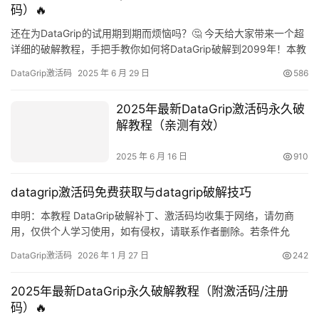
码）🔥
还在为DataGrip的试用期到期而烦恼吗？🤔 今天给大家带来一个超
详细的破解教程，手把手教你如何将DataGrip破解到2099年！本教
程适用于JetBrains全家桶，包括IDEA、PyCharm、Goland等，赶
DataGrip激活码
2025 年 6 月 29 日
586
紧收藏起来吧！✨ 破解效果预览 先来看看破解成功后的效果，有效
期直接拉到2099年，简直不要太爽！💯 准备工作 1. 下载DataGrip
2025年最新DataGrip激活码永久破
安…
解教程（亲测有效）
2025 年 6 月 16 日
910
datagrip激活码免费获取与datagrip破解技巧
申明：本教程 DataGrip破解补丁、激活码均收集于网络，请勿商
用，仅供个人学习使用，如有侵权，请联系作者删除。若条件允
许，希望大家购买正版 ！ DataGrip是 JetBrains 推出的开发编辑
DataGrip激活码
2026 年 1 月 27 日
242
器，功能强大，适用于 Windows、Mac 和 Linux 系统。本文将详细
介绍如何通过破解补丁实现永久激活，解锁所有高级功能。 如果觉
2025年最新DataGrip永久破解教程（附激活码/注册
得破解麻烦，可以购买…
码）🔥