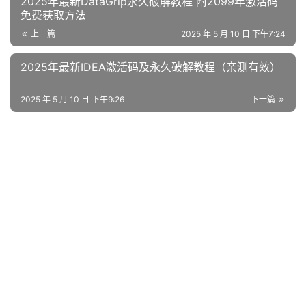
2025年最新DataGrip永久破解教程 附2099年激活码
免费获取方法
上一篇
2025 年 5 月 10 日 下午7:24
2025年最新IDEA激活码及永久破解教程（亲测有效）
2025 年 5 月 10 日 下午9:26
下一篇
相关推荐
PyCharm激活流程和注意事项大全！避免常见错误！
免责声明：下文所述 PyCharm 破解补丁、激活码均搜集自互联网，
仅供个人学习与研究，禁止商业用途。若条件允许，请支持正版！
PyCharm 是 JetBrains 出品的一款跨平台 IDE，Windows、
PyCharm激活码
2025 年 9 月 21 日
339
macOS、Linux 均可使用。本文手把手教你利用破解补丁完成永久
激活，解锁全部专业功能。 无论你的系统版本或 PyCharm 版本如
pycharm破解详细图解+激活码授权方式
何，下面都为你…
本教程适用于IDEA、PyCharm、DataGrip、Goland等，支持
Jetbrains全家桶！ 先上成果图：最新版 PyCharm 已顺利解锁到