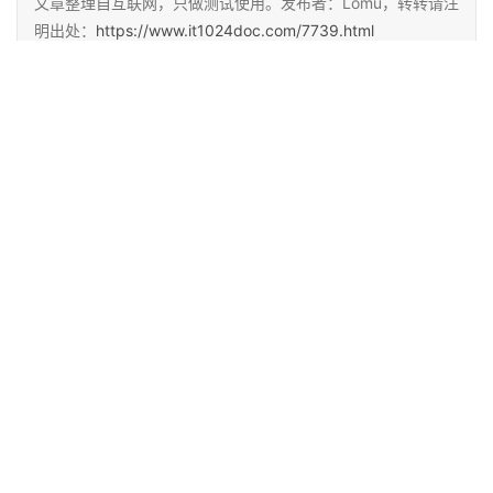
文章整理自互联网，只做测试使用。发布者：Lomu，转转请注
明出处：
https://www.it1024doc.com/7739.html
赞
(0)
生成海报
0
2025年最新PyCharm激活码及永久破解教程（支持
2099年）
上一篇
2025 年 5 月 8 日 上午6:58
2025年最新PyCharm激活码及永久破解教程（支持
2099年）
2025 年 5 月 8 日 上午9:36
下一篇
相关推荐