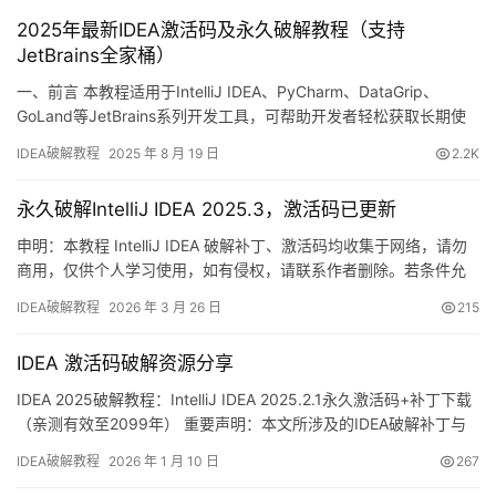
2025年最新IDEA激活码及永久破解教程（支持
JetBrains全家桶）
一、前言 本教程适用于IntelliJ IDEA、PyCharm、DataGrip、
GoLand等JetBrains系列开发工具，可帮助开发者轻松获取长期使
用权限。下面先展示成功激活至2099年的效果截图： 二、准备工作
IDEA破解教程
2025 年 8 月 19 日
2.2K
1. 下载IDEA安装包 若尚未安装，请访问JetBrains官网下载最新版
本：https://www.jetbrains.com/ide…
永久破解IntelliJ IDEA 2025.3，激活码已更新
申明：本教程 IntelliJ IDEA 破解补丁、激活码均收集于网络，请勿
商用，仅供个人学习使用，如有侵权，请联系作者删除。若条件允
许，希望大家购买正版 ！ 废话不多说，先上 IDEA 2025.2.1 版本破
IDEA破解教程
2026 年 3 月 26 日
215
解成功的截图，如下图，可以看到已经成功破解到 2099 年辣，舒
服的很！ 接下来就给大家通过图文的方式分享一下如何破解最新的
IDEA 激活码破解资源分享
IDEA。 如果觉得破解…
IDEA 2025破解教程：IntelliJ IDEA 2025.2.1永久激活码+补丁下载
（亲测有效至2099年） 重要声明：本文所涉及的IDEA破解补丁与
激活码均来源于网络收集，严禁用于商业用途，仅限个人学习研究
IDEA破解教程
2026 年 1 月 10 日
267
使用。若存在侵权问题，请联系本人删除。经济条件允许的话，强