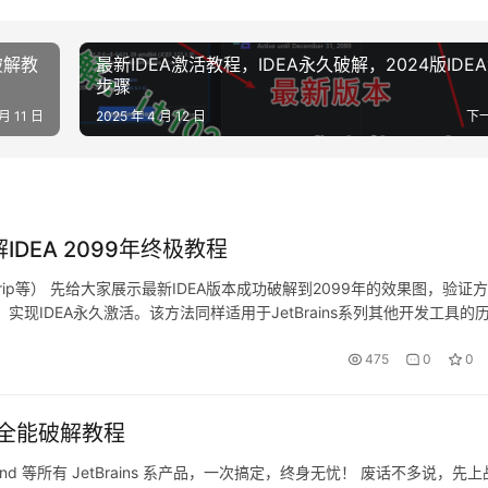
破解教
最新IDEA激活教程，IDEA永久破解，2024版IDE
步骤
 月 11 日
2025 年 4 月 12 日
下
IDEA 2099年终极教程
DataGrip等） 先给大家展示最新IDEA版本成功破解到2099年的效果图，验证
现IDEA永久激活。该方法同样适用于JetBrains系列其他开发工具的
完美适用。 第一步…
475
0
0
和全能破解教程
p、GoLand 等所有 JetBrains 系产品，一次搞定，终身无忧！ 废话不多说，先上