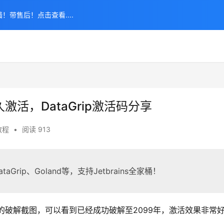
！带售后！点击查看....
久激活，DataGrip激活码分享
教程
•
阅读 913
taGrip、Goland等，支持Jetbrains全家桶！
版本的破解截图，可以看到已经成功破解至2099年，激活效果非常