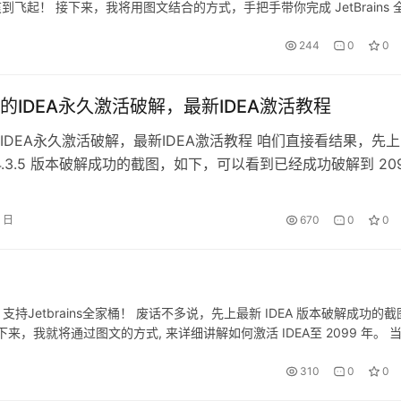
爽到飞起！ 接下来，我将用图文结合的方式，手把手带你完成 JetBrains 
244
0
0
的IDEA永久激活破解，最新IDEA激活教程
IDEA永久激活破解，最新IDEA激活教程 咱们直接看结果，先上
024.3.5 版本破解成功的截图，如下，可以看到已经成功破解到 20
 紧接着用图配文讲清楚, 来详细讲解如何激活 IDEA 2024.3.5
99 年。 而这个激活方式，同样适用于之前的旧版本！ 所有系统和
5 日
670
0
0
都有覆盖。 下载 ID…
d等，支持Jetbrains全家桶！ 废话不多说，先上最新 IDEA 版本破解成功的
来，我就将通过图文的方式, 来详细讲解如何激活 IDEA至 2099 年。 
么操作系统，什么…
310
0
0