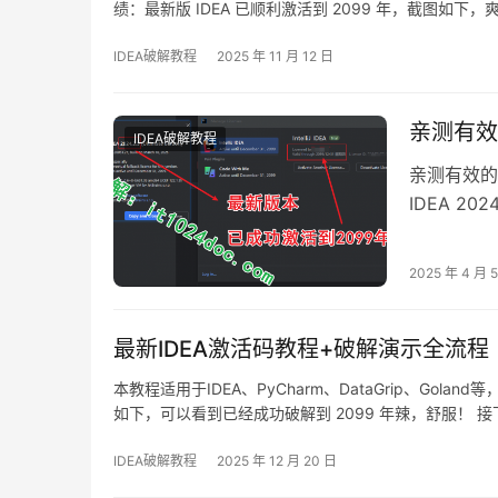
绩：最新版 IDEA 已顺利激活到 2099 年，截图如下，
列 2099 年永久激活。无论你是 Windows、m…
IDEA破解教程
2025 年 11 月 12 日
亲测有效
IDEA破解教程
亲测有效的
IDEA 2
年辣，舒服！
本至 20
2025 年 4 月 
本，咱们这
最新IDEA激活码教程+破解演示全流程
本教程适用于IDEA、PyCharm、DataGrip、Golan
如下，可以看到已经成功破解到 2099 年辣，舒服！ 接下
这个激活方法，同样适用于之前的旧版本！ 不管你是什
IDEA破解教程
2025 年 12 月 20 日