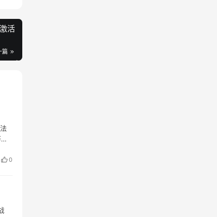
A激活
一篇
方法
历史
0
战