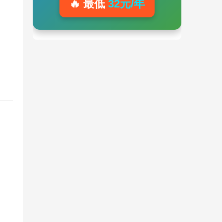
🔥 最低
32元/年
。