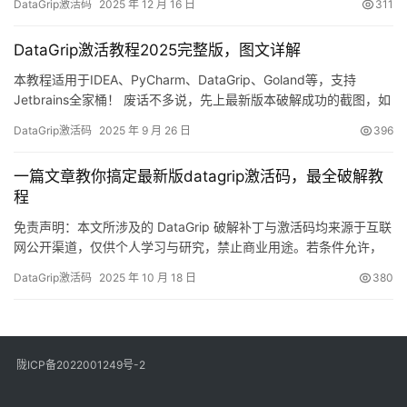
DataGrip激活码
2025 年 12 月 16 日
311
本破解成功的截图，如下图，可以看到已经成功破解到 2099 年
辣，舒服的很！ 接下来就给大家通过图文的方式分享一下如何破解
DataGrip激活教程2025完整版，图文详解
最新的DataGrip 。 如果…
本教程适用于IDEA、PyCharm、DataGrip、Goland等，支持
Jetbrains全家桶！ 废话不多说，先上最新版本破解成功的截图，如
下，可以看到已经成功破解到 2099 年辣，舒服！ 接下来，我就将
DataGrip激活码
2025 年 9 月 26 日
396
通过图文的方式, 来详细讲解如何激活DataGrip至 2099 年。 当然
这个激活方法，同样适用于之前的旧版本！ 不管你是什么操作系
一篇文章教你搞定最新版datagrip激活码，最全破解教
统，什么版本，…
程
免责声明：本文所涉及的 DataGrip 破解补丁与激活码均来源于互联
网公开渠道，仅供个人学习与研究，禁止商业用途。若条件允许，
请支持正版！ 先放一张「DataGrip 2025.2.1 已激活至 2099 年」
DataGrip激活码
2025 年 10 月 18 日
380
的截图镇楼，看着就安心！ 下面用图文一步步带你完成最新版
DataGrip 的激活流程。 不想折腾？官方正版全家桶账号低至 32 元/
年，一键登录即…
陇ICP备2022001249号-2