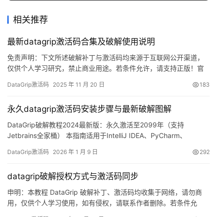
相关推荐
最新datagrip激活码合集及破解使用说明
免责声明：下文所述破解补丁与激活码均来源于互联网公开渠道，
仅供个人学习研究，禁止商业用途。若条件允许，请支持正版！官
方正版低至 32 元/年：https://panghu.hicxy.com/shop/?id=18
DataGrip激活码
2025 年 11 月 20 日
183
DataGrip 是 JetBrains 出品的一款跨平台数据库 IDE，支持
Windows、macOS 与 Linux。本指南将手把手教你借…
永久datagrip激活码安装步骤与最新破解图解
DataGrip破解教程2024最新版：永久激活至2099年（支持
Jetbrains全家桶） 本指南适用于IntelliJ IDEA、PyCharm、
DataGrip、GoLand等Jetbrains全系列产品的激活。 话不多说，先
DataGrip激活码
2026 年 1 月 9 日
292
奉上最新版本激活成功的界面截图，如图所示，可以看到软件已经
成功授权至2099年，非常给力！ 接下来，我将通过图文结合的形
datagrip破解授权方式与激活码同步
式，手把…
申明：本教程 DataGrip 破解补丁、激活码均收集于网络，请勿商
用，仅供个人学习使用，如有侵权，请联系作者删除。若条件允
许，希望大家购买正版 ！ 废话不多说，先上 DataGrip 2025.2.1 版