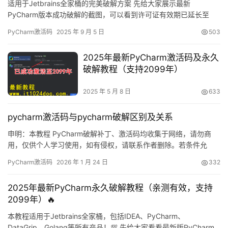
适用于Jetbrains全家桶的完美破解方案 先给大家展示最新
PyCharm版本成功破解的截图，可以看到许可证有效期已延长至
2099年，完全免费使用！ 下面将详细介绍如何通过简单几步实现
PyCharm激活码
2025 年 9 月 5 日
503
PyCharm永久激活。这个方法不仅适用于最新版本，对旧版也同样
有效！ 支持Windows/Mac/Linux全平台 兼容所有PyCharm版本 成
2025年最新PyCharm激活码及永久
功率高达100% 第一步：…
破解教程（支持2099年）
2025 年 5 月 8 日
633
pycharm激活码与pycharm破解区别及关系
申明：本教程 PyCharm破解补丁、激活码均收集于网络，请勿商
用，仅供个人学习使用，如有侵权，请联系作者删除。若条件允
许，希望大家购买正版 ！ PyCharm是 JetBrains 推出的开发编辑
PyCharm激活码
2026 年 1 月 24 日
332
器，功能强大，适用于 Windows、Mac 和 Linux 系统。本文将详细
介绍如何通过破解补丁实现永久激活，解锁所有高级功能。 不管你
2025年最新PyCharm永久破解教程（亲测有效，支持
是什么版本、什么操作系统…
2099年）🔥
本教程适用于Jetbrains全家桶，包括IDEA、PyCharm、
DataGrip、Golang等所有产品！💯 先给大家看看最新版PyCharm